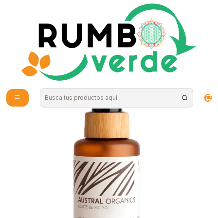
Envío gratis por compras sobre los 59.990 en la provincia de Santiago
Home
Natural Cosmetics
Skin Care
Austral Organics - Aceite de Ricino 60ml