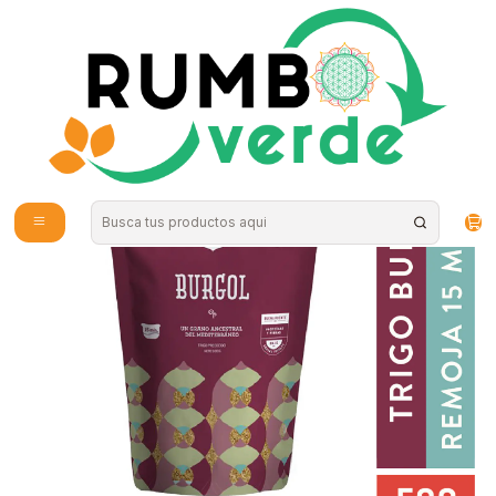
Envío gratis por compras sobre los 59.990 en la provincia de Santiago
Home
Special foods
Veganos
Burgol 500 grs SUK