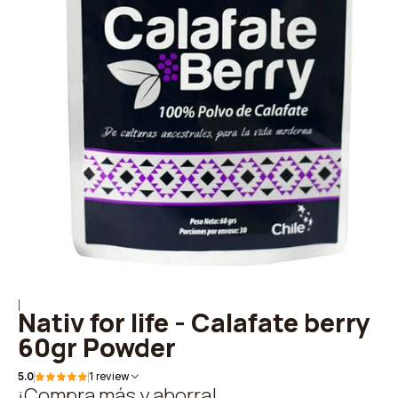
|
Nativ for life - Calafate berry
60gr Powder
5.0
1 review
¡Compra más y ahorra!