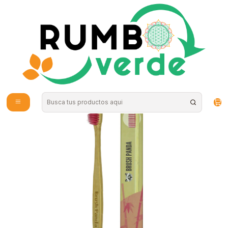
Envío gratis por compras sobre los 59.990 en la provincia de Santiago
Home
Natural Cosmetics
Personal Hygiene
Cepillo Adulto Cerdas Suave Color Rosado BrushPanda