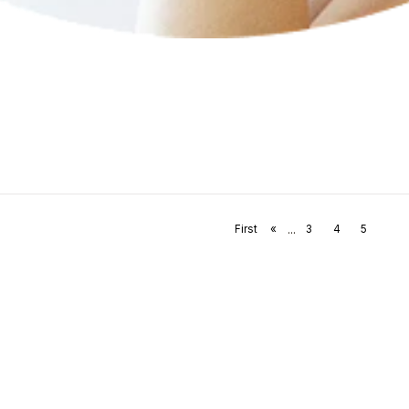
...
First
«
3
4
5