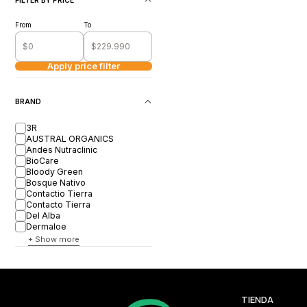
FILTER BY PRICE
From
To
Apply price filter
BRAND
3R
AUSTRAL ORGANICS
Andes Nutraclinic
BioCare
Bloody Green
Bosque Nativo
Contactio Tierra
Contacto Tierra
Del Alba
Dermaloe
+ Show more
TIENDA