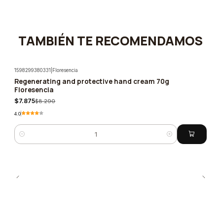
TAMBIÉN TE RECOMENDAMOS
1598299380331
|
Floresencia
Regenerating and protective hand cream 70g
-5%
Floresencia
$7.875
$8.290
4.0
Quantity