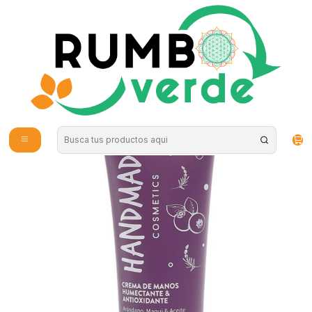
Envío gratis por compras sobre los 59.990 en la provincia de Santiago
Home
Natural Cosmetics
Skin Care
Crema de Manos Arándano Maqui 70 g Floresencia