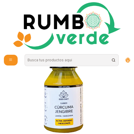
Envío gratis por compras sobre los 59.990 en la provincia de Santiago
Home
Bebidas Naturales
Eden Shot - CURCUMA/JENGIBRE- limón - manzana 100ml