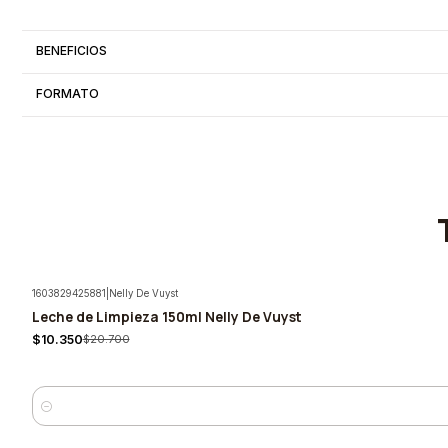
BENEFICIOS
FORMATO
1603829425881
|
Nelly De Vuyst
Leche de Limpieza 150ml Nelly De Vuyst
-50%
$10.350
$20.700
Quantity