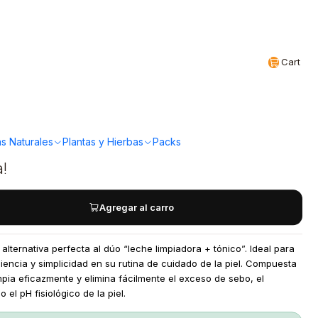
Realizamos envíos a todo Chile
EN
Cart
elar 150ml Nelly De
s Naturales
Plantas y Hierbas
Packs
a!
Agregar al carro
lternativa perfecta al dúo “leche limpiadora + tónico”. Ideal para
encia y simplicidad en su rutina de cuidado de la piel. Compuesta
mpia eficazmente y elimina fácilmente el exceso de sebo, el
 el pH fisiológico de la piel.