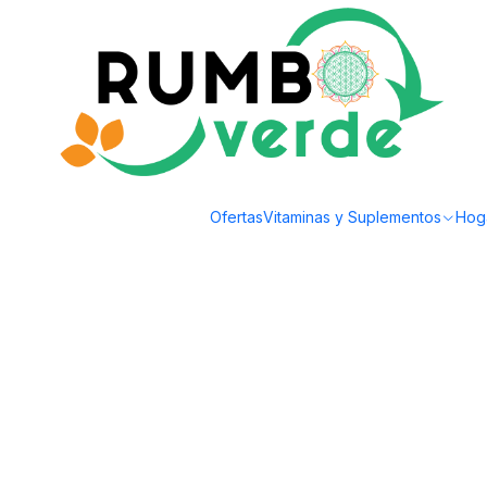
Envío gratis por compras sobre los 59.990 en la provincia de Santiago
Home
Natural Cosmetics
Espuma Micelar 150ml Nelly De Vuyst
Ofertas
Vitaminas y Suplementos
Hog