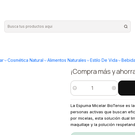
|
Espuma Mic
Vuyst
ar
Cosmética Natural
Alimentos Naturales
Estilo De Vida
Bebida
¡Compra más y ahorr
Quantity
La Espuma Micelar BioTense es la a
personas activas que buscan efici
por micelas, esta solución dual li
maquillaje y la polución respetando