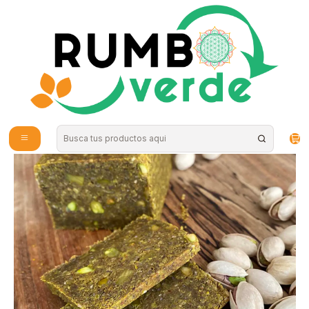
Envío gratis por compras sobre los 59.990 en la provincia de Santiago
Home
Food
Healthy Snacks
Fain - Pan de Pistachos Keto 500grs "Congelados, solo disponibles para
retiro en tienda"