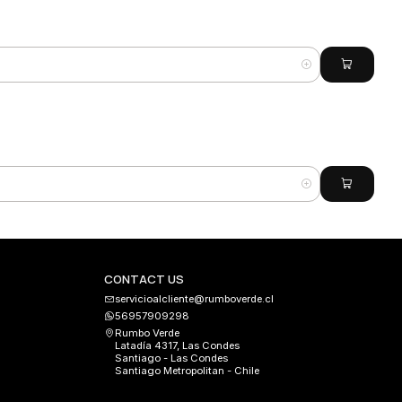
CONTACT US
servicioalcliente@rumboverde.cl
56957909298
Rumbo Verde
Latadía 4317, Las Condes
Santiago - Las Condes
Santiago Metropolitan - Chile