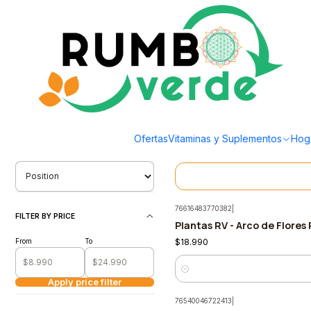
Envío gratis por compras sobre los 59.990 en la provincia de Santiago
Home
Plantas y Hierbas
Flores
Flores
Filter products
76651025379913
|
Not available
1-4 of 4 products
Plantas RV - Agapanto ena
Ofertas
Vitaminas y Suplementos
Hog
$9.990
ORDENAR POR
76616483770382
|
FILTER BY PRICE
Plantas RV - Arco de Flores
From
To
$18.990
Quantity
Apply price filter
76540046722413
|