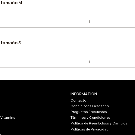
o tamaño M
o tamaño S
INFORMATION
Contacto
Condiciones Despacho
Preguntas Frecuentes
 Vitamins
Términos y Condiciones
Política de Reembolsos y Cambios
Políticas de Privacidad
s