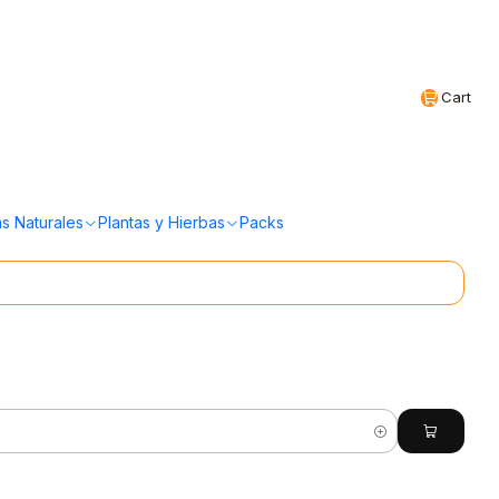
Realizamos envíos a todo Chile
EN
Cart
(5 Productos)
s Naturales
Plantas y Hierbas
Packs