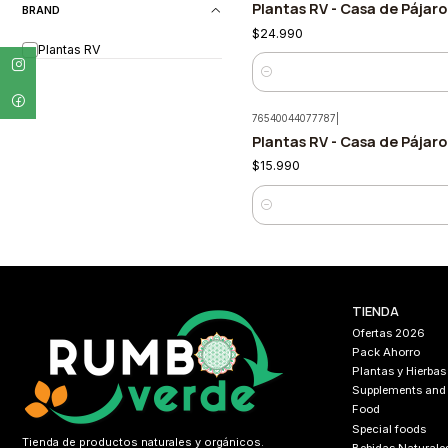
Plantas RV - Casa de Pájar
BRAND
$24.990
Plantas RV
Quantity
76540044077787
|
Plantas RV - Casa de Pájar
$15.990
Quantity
TIENDA
Ofertas 2026
Pack Ahorro
Plantas y Hierbas
Supplements and
Food
Special foods
Tienda de productos naturales y orgánicos.
Bebidas Naturale