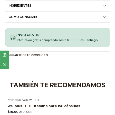
INGREDIENTES
COMO CONSUMIR
ENVÍO GRATIS
Obten envio gratis comprando sobre $59.990 en Santiago
COMPARTE ESTE PRODUCTO
TAMBIÉN TE RECOMENDAMOS
73169982055432
|
WELLPLUS
Wellplus - L-Glutamina pure 150 cápsulas
-10%
$19.900
$21.990