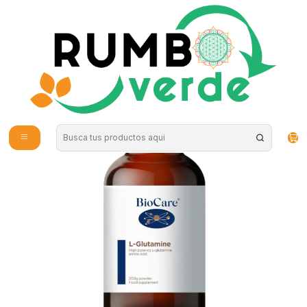
Envío gratis por compras sobre los 59.990 en la provincia de Santiago
Home
Supplements and Vitamins
Sports Nutrition
L -glutamina en polvo - Biocare