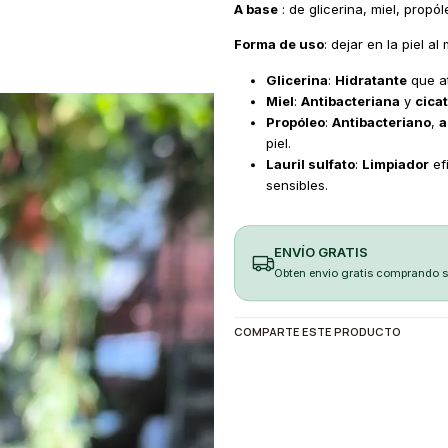
A base
: de glicerina, miel, propól
Forma de uso
: dejar en la piel 
Glicerina
:
Hidratante
que at
Miel
:
Antibacteriana
y
cica
Propóleo
:
Antibacteriano
,
a
piel.
Lauril sulfato
:
Limpiador
efi
sensibles.
ENVÍO GRATIS
Obten envio gratis comprando 
COMPARTE ESTE PRODUCTO