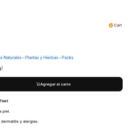
Realizamos envíos a todo Chile
EN
Cart
facial 120 ml Prati Di
s Naturales
Plantas y Hierbas
Packs
a!
Agregar al carro
Fiori
 piel.
dermatitis y alergias.