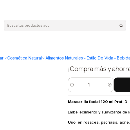
|
Mascarilla 
Fiori
ar
Cosmética Natural
Alimentos Naturales
Estilo De Vida
Bebida
¡Compra más y ahorr
Quantity
Mascarilla facial 120 ml Prati Di 
Embellecimiento y suavizante de la
Uso:
en rosácea, psoriasis, acné, 