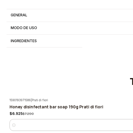
GENERAL
MODO DE USO
INGREDIENTES
1590193971586
|
Prati di fiori
Honey disinfectant bar soap 190g Prati di fiori
-5%
$6.925
$7.290
Quantity