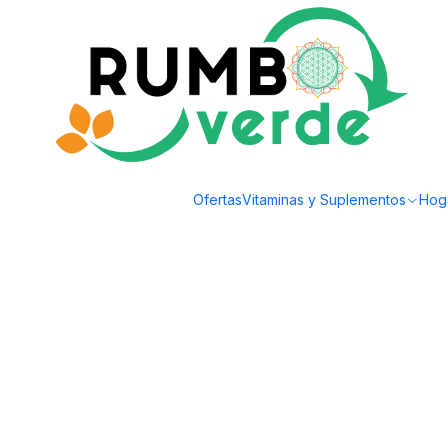
Envío gratis por compras sobre los 59.990 en la provincia de Santiago
Home
Natural Cosmetics
Skin Care
Mascarilla facial 120 ml Prati Di Fiori
Ofertas
Vitaminas y Suplementos
Hog