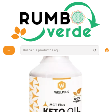
Envío gratis por compras sobre los 59.990 en la provincia de Santiago
Home
Supplements and Vitamins
Sports Nutrition
MCT Plus KETO OIL