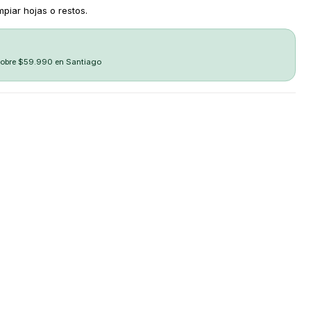
impiar hojas o restos.
sobre $59.990 en Santiago