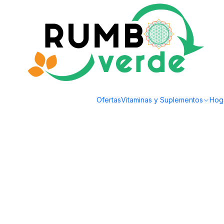
Envío gratis por compras sobre los 59.990 en la provincia de Santiago
Home
Plantas y Hierbas
Plantas
Plantas de Interior
Plantas RV - Set Ja
Ofertas
Vitaminas y Suplementos
Hog