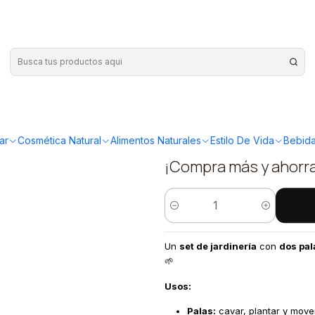
rdinería 3 piezas
|
Plantas RV 
piezas
ar
Cosmética Natural
Alimentos Naturales
Estilo De Vida
Bebida
¡Compra más y ahorr
Quantity
Un
set de jardinería
con
dos pala
🌱
Usos:
Palas:
cavar, plantar y mover