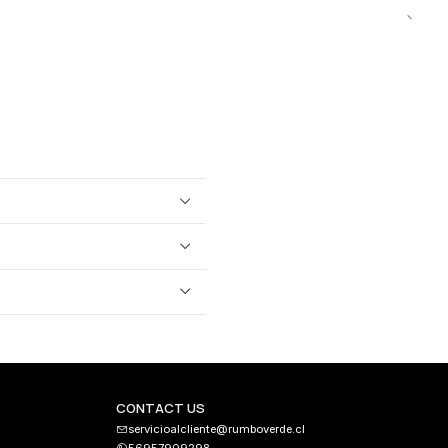
CONTACT US
servicioalcliente@rumboverde.cl