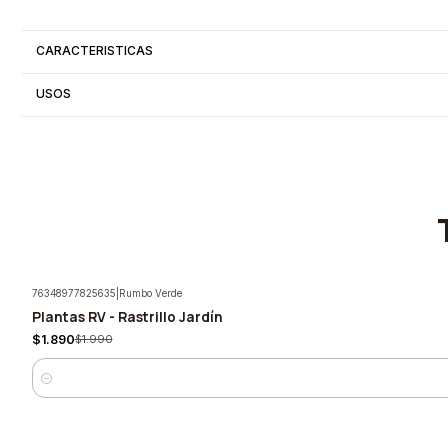
CARACTERISTICAS
USOS
76348977825635
|
Rumbo Verde
Plantas RV - Rastrillo Jardín
-5%
$1.890
$1.990
Quantity