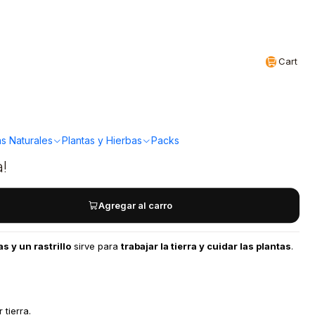
Realizamos envíos a todo Chile
EN
Cart
- Set Jardinería 3
s Naturales
Plantas y Hierbas
Packs
a!
Agregar al carro
s y un rastrillo
sirve para
trabajar la tierra y cuidar las plantas
.
 tierra.