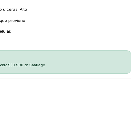
o úlceras. Alto
 que previene
lular.
sobre $59.990 en Santiago