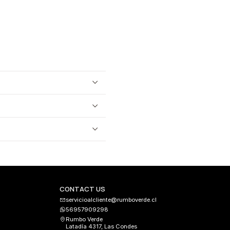
CONTACT US
servicioalcliente@rumboverde.cl
56957909298
Rumbo Verde
Latadía 4317, Las Condes