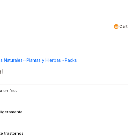
Realizamos envíos a todo Chile
EN
Cart
es - Jugo 100%
aqui y Manzana 300ml
s Naturales
Plantas y Hierbas
Packs
a!
 en frío,
 ligeramente
e trastornos