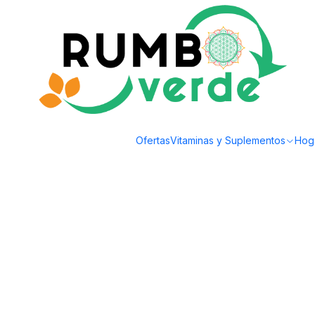
Envío gratis por compras sobre los 59.990 en la provincia de Santiago
Home
Bebidas Naturales
Natural Juices
Ruben Aviles - Jugo 100% natu
Ofertas
Vitaminas y Suplementos
Hog