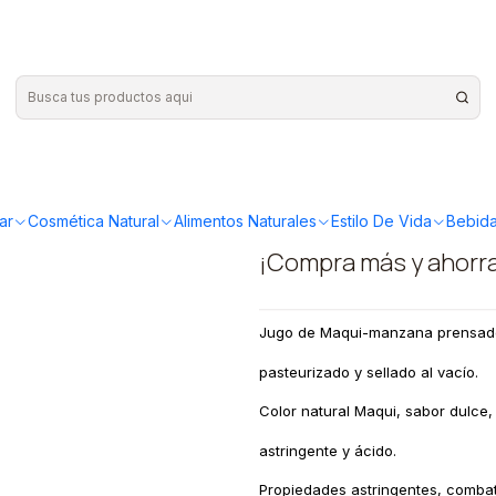
ral Maqui y Manzana 300ml
|
Ruben Avil
natural M
ar
Cosmética Natural
Alimentos Naturales
Estilo De Vida
Bebida
¡Compra más y ahorr
Jugo de Maqui-manzana prensado
pasteurizado y sellado al vacío.
Color natural Maqui, sabor dulce,
astringente y ácido.
Propiedades astringentes, combat