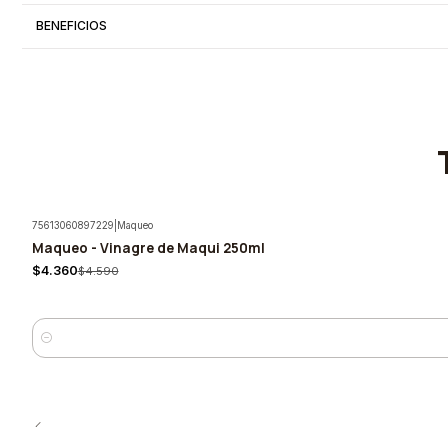
BENEFICIOS
75613060897229
|
Maqueo
Maqueo - Vinagre de Maqui 250ml
-5%
$4.360
$4.590
Quantity