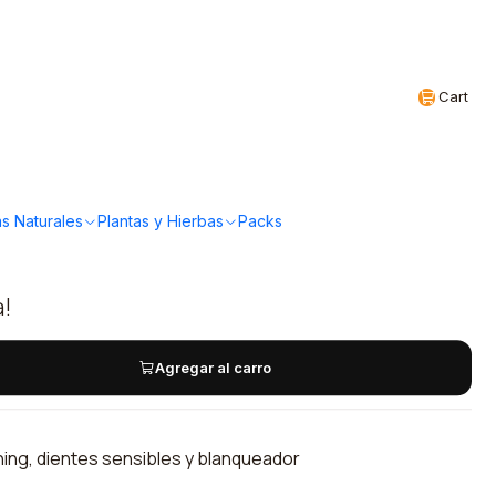
Realizamos envíos a todo Chile
EN
Cart
 Pasta dental
ra Desensibilizante
s Naturales
Plantas y Hierbas
Packs
a!
Agregar al carro
ning, dientes sensibles y blanqueador