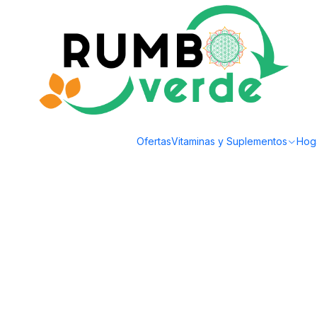
Envío gratis por compras sobre los 59.990 en la provincia de Santiago
Home
Natural Cosmetics
Personal Hygiene
Ecodenta - Pasta dental Bl
Ofertas
Vitaminas y Suplementos
Hog