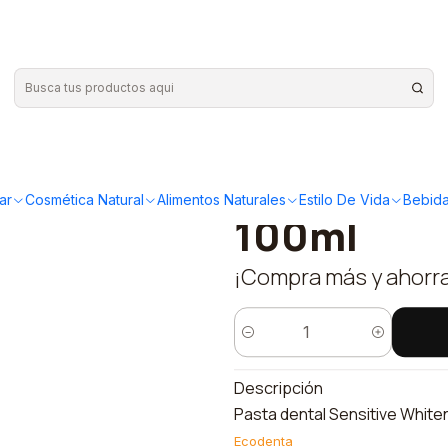
anqueadora Desensibilizante 100ml
|
Ecodenta -
Blanqueado
ar
Cosmética Natural
Alimentos Naturales
Estilo De Vida
Bebida
100ml
¡Compra más y ahorr
Quantity
Descripción
Pasta dental Sensitive White
Ecodenta