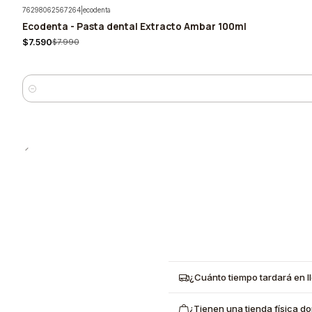
76298062567264
|
ecodenta
Ecodenta - Pasta dental Extracto Ambar 100ml
-5%
$7.590
$7.990
Quantity
¿Cuánto tiempo tardará en l
¿Tienen una tienda física d