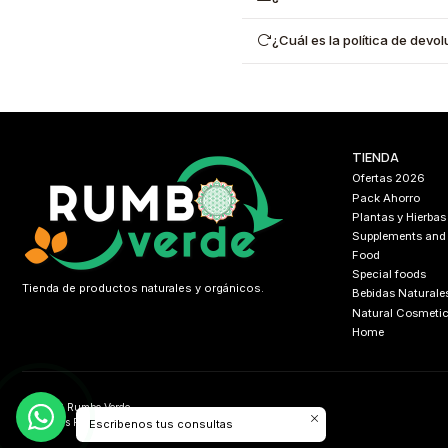
¿Cuál es la política de dev
TIENDA
Ofertas 2026
Pack Ahorro
Plantas y Hierbas
Supplements and
Food
Special foods
Tienda de productos naturales y orgánicos.
Bebidas Naturale
Natural Cosmeti
Home
2026 Rumbo Verde.
All Rights Reserved.
Desarrollado por
FIXLABS
Escribenos tus consultas