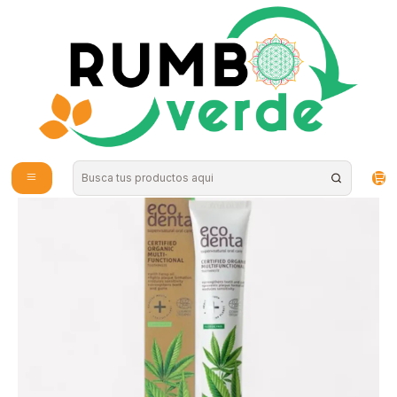
Envío gratis por compras sobre los 59.990 en la provincia de Santiago
Home
Natural Cosmetics
Personal Hygiene
Ecodenta - Pasta dental con cañamo 75ml