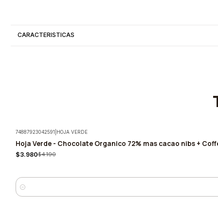
CARACTERISTICAS
74887923042591
|
HOJA VERDE
Hoja Verde - Chocolate Organico 72% mas cacao nibs + Coff
-5%
$3.980
$4.190
Quantity