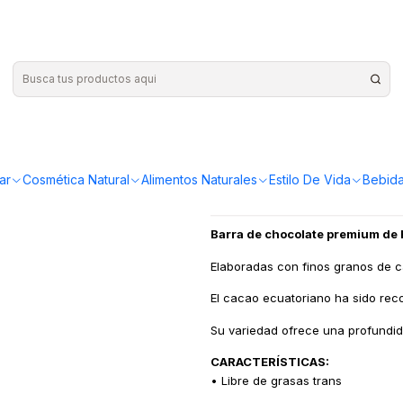
|
Hoja verde
¡Compra más y ahorr
ar
Cosmética Natural
Alimentos Naturales
Estilo De Vida
Bebida
Barra de chocolate premium de
Elaboradas con finos granos de ca
El cacao ecuatoriano ha sido re
Su variedad ofrece una profundid
CARACTERÍSTICAS:
• Libre de grasas trans