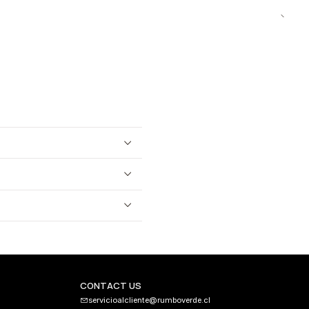
CONTACT US
servicioalcliente@rumboverde.cl