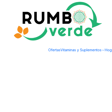
Envío gratis por compras sobre los 59.990 en la provincia de Santiago
Home
Special foods
Orgánicos
Hoja verde - Choco Menta 35g
Ofertas
Vitaminas y Suplementos
Hog