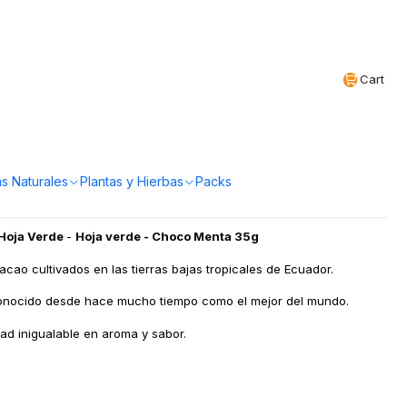
Realizamos envíos a todo Chile
EN
Cart
 - Choco Menta 35g
a!
s Naturales
Plantas y Hierbas
Packs
 Hoja Verde
-
Hoja verde - Choco Menta 35g
cao cultivados en las tierras bajas tropicales de Ecuador.
conocido desde hace mucho tiempo como el mejor del mundo.
ad inigualable en aroma y sabor.