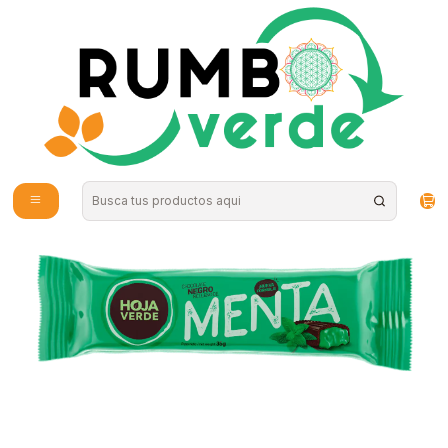
Envío gratis por compras sobre los 59.990 en la provincia de Santiago
Inicio
Estilo de Vida
Orgánicos
Hoja verde - Choco Menta 35g