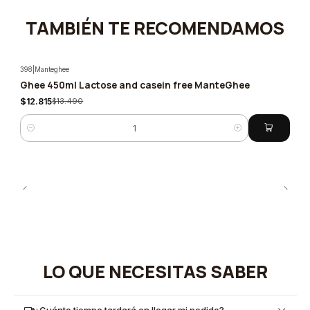
TAMBIÉN TE RECOMENDAMOS
398
|
Manteghee
Ghee 450ml Lactose and casein free ManteGhee
-5%
$12.815
$13.490
Quantity
LO QUE NECESITAS SABER