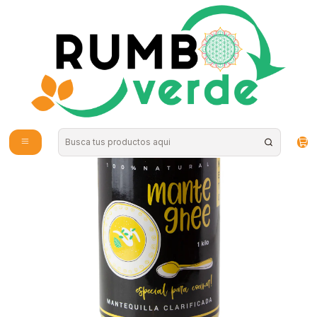
Envío gratis por compras sobre los 59.990 en la provincia de Santiago
Home
Food
Healthy Oils and Butters
ManteGhee - Ghee Libre de lactosa y caseina 1 Kilo