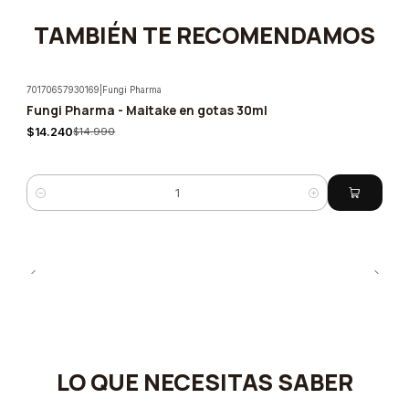
TAMBIÉN TE RECOMENDAMOS
70170657930169
|
Fungi Pharma
Fungi Pharma - Maitake en gotas 30ml
-5%
$14.240
$14.990
Quantity
LO QUE NECESITAS SABER