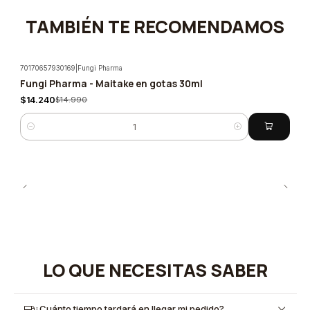
TAMBIÉN TE RECOMENDAMOS
70170657930169
|
Fungi Pharma
Fungi Pharma - Maitake en gotas 30ml
-5%
$14.240
$14.990
Cantidad
LO QUE NECESITAS SABER
¿Cuánto tiempo tardará en llegar mi pedido?