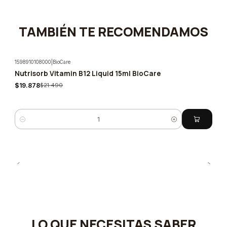
TAMBIÉN TE RECOMENDAMOS
1598910108000
|
BioCare
Nutrisorb Vitamin B12 Liquid 15ml BioCare
-8%
$19.878
$21.490
Quantity
LO QUE NECESITAS SABER