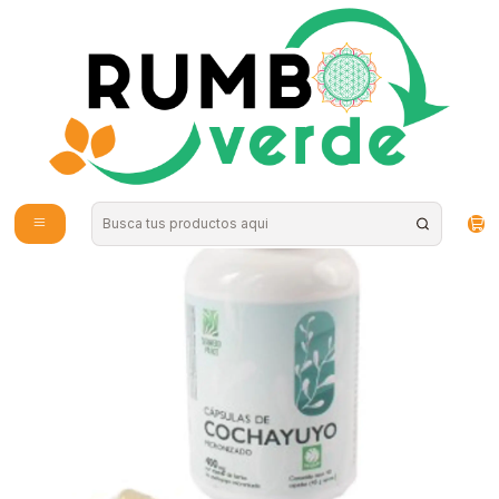
Envío gratis por compras sobre los 59.990 en la provincia de Santiago
Inicio
Vitaminas y Suplementos
Probióticos y Digestión
Seaweed - Capsulas de cochayuyo 90c