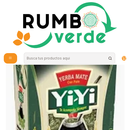
Envío gratis por compras sobre los 59.990 en la provincia de Santiago
Home
Bebidas Naturales
Tea, Coffee and Mate
YI-YI - Yerba mate Premium con Palo 400grs