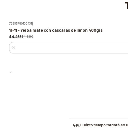
72555780100431
|
YI-YI - Yerba mate con cascaras de limon 400grs
-5%
$4.455
$4.690
Cantidad
¿Cuánto tiempo tardará en l