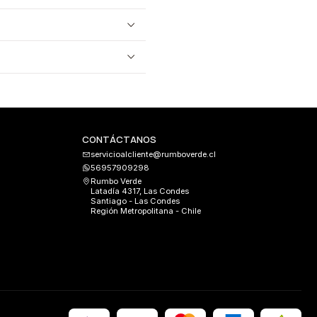
CONTÁCTANOS
servicioalcliente@rumboverde.cl
56957909298
Rumbo Verde
Latadía 4317, Las Condes
Santiago - Las Condes
Región Metropolitana - Chile