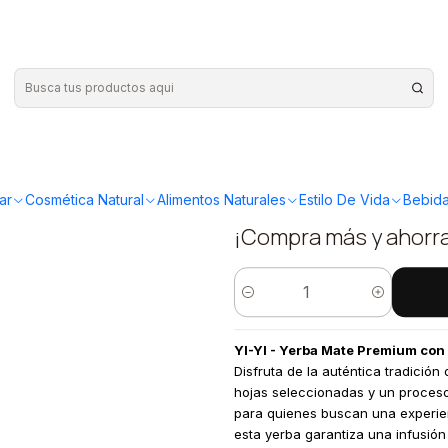
n Palo 400grs
|
YI-YI - Ye
Palo 400g
ar
Cosmética Natural
Alimentos Naturales
Estilo De Vida
Bebida
¡Compra más y ahorr
Cantidad
YI-YI - Yerba Mate Premium con
Disfruta de la auténtica tradició
hojas seleccionadas y un proceso
para quienes buscan una experien
esta yerba garantiza una infusión