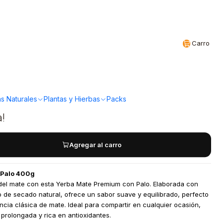
Realizamos envíos a todo Chile
CL
Carro
rba mate Premium con
rs
s Naturales
Plantas y Hierbas
Packs
a!
Agregar al carro
 Palo 400g
n del mate con esta Yerba Mate Premium con Palo. Elaborada con
 de secado natural, ofrece un sabor suave y equilibrado, perfecto
cia clásica de mate. Ideal para compartir en cualquier ocasión,
 prolongada y rica en antioxidantes.