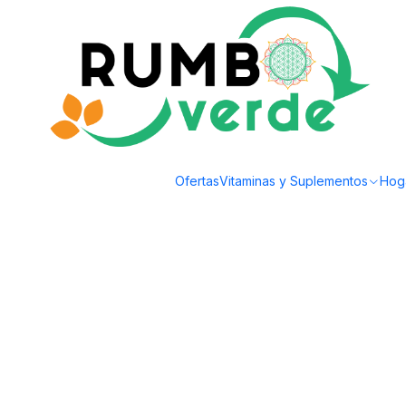
Envío gratis por compras sobre los 59.990 en la provincia de Santiago
Inicio
Bebidas Naturales
Té, Café y Mate
YI-YI - Yerba mate Premium co
Ofertas
Vitaminas y Suplementos
Hog