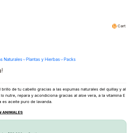
Realizamos envíos a todo Chile
EN
Cart
ganics - Shampoo
s Naturales
Plantas y Hierbas
Packs
a!
 brillo de tu cabello gracias a las espumas naturales del quillay y al
lo nutre, repara y acondiciona gracias al aloe vera, a la vitamina E
a es aceite puro de lavanda.
N ANIMALES