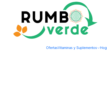
Envío gratis por compras sobre los 59.990 en la provincia de Santiago
Home
Natural Cosmetics
Hair Care
Austral Organics - Shampoo 500ml
Ofertas
Vitaminas y Suplementos
Hog