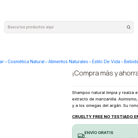
|
Austral Or
500ml
ar
Cosmética Natural
Alimentos Naturales
Estilo De Vida
Bebida
¡Compra más y ahorr
Shampoo natural limpia y realza el
extracto de manzanilla. Asimismo, 
y a los omegas del argán. Su rom
CRUELTY FREE NO TESTIADO E
ENVÍO GRATIS