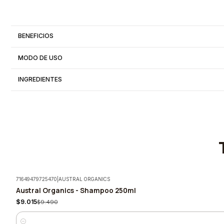
BENEFICIOS
MODO DE USO
INGREDIENTES
71649479725470
|
AUSTRAL ORGANICS
Austral Organics - Shampoo 250ml
-5%
$9.015
$9.490