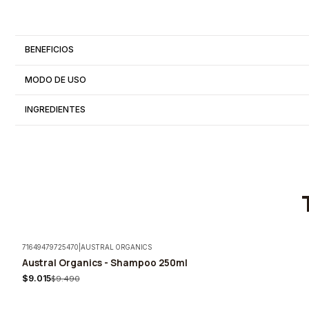
BENEFICIOS
MODO DE USO
INGREDIENTES
71649479725470
|
AUSTRAL ORGANICS
Austral Organics - Shampoo 250ml
-5%
$9.015
$9.490