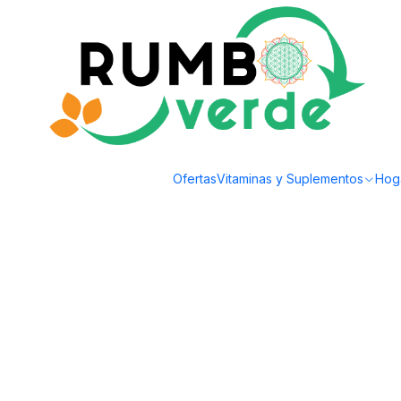
Envío gratis por compras sobre los 59.990 en la provincia de Santiago
Inicio
Cosmética Natural
Cuidado Capilar
Austral Organics - Shampoo 
Ofertas
Vitaminas y Suplementos
Hog