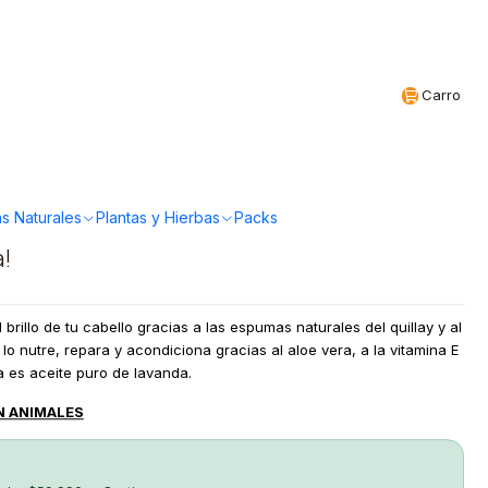
Realizamos envíos a todo Chile
CL
Carro
ganics - Shampoo
s Naturales
Plantas y Hierbas
Packs
a!
 brillo de tu cabello gracias a las espumas naturales del quillay y al
lo nutre, repara y acondiciona gracias al aloe vera, a la vitamina E
a es aceite puro de lavanda.
N ANIMALES