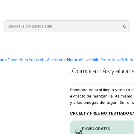
500ml
|
Austral Or
500ml
ar
Cosmética Natural
Alimentos Naturales
Estilo De Vida
Bebida
¡Compra más y ahorr
Shampoo natural limpia y realza el
extracto de manzanilla. Asimismo, 
y a los omegas del argán. Su rom
CRUELTY FREE NO TESTIADO E
ENVÍO GRATIS