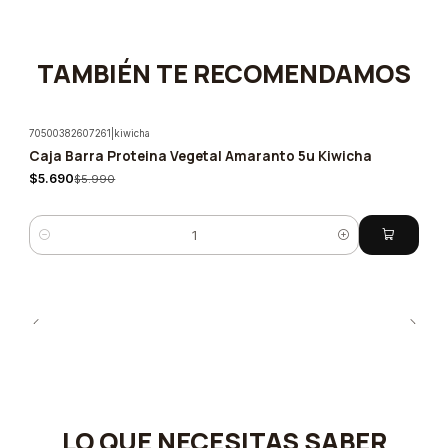
TAMBIÉN TE RECOMENDAMOS
70500382607261
|
kiwicha
Caja Barra Proteina Vegetal Amaranto 5u Kiwicha
-5%
$5.690
$5.990
Quantity
LO QUE NECESITAS SABER