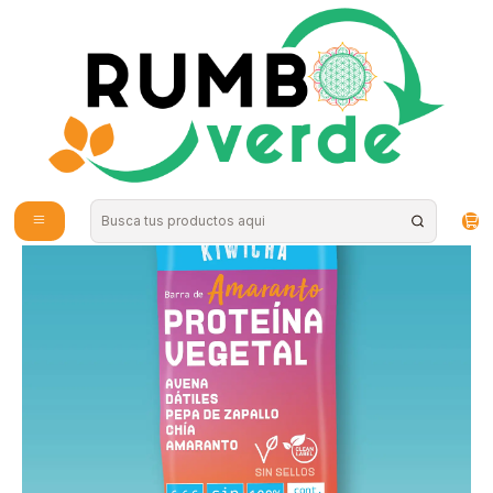
Envío gratis por compras sobre los 59.990 en la provincia de Santiago
Home
Food
Healthy Snacks
Barra Proteina Vegetal Amaranto 60g Kiwicha