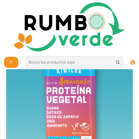
Envío gratis por compras sobre los 59.990 en la provincia de Santiago
Inicio
Alimentos Naturales
Snacks Saludables
Barra Proteina Vegetal Amaranto 60g Kiwicha