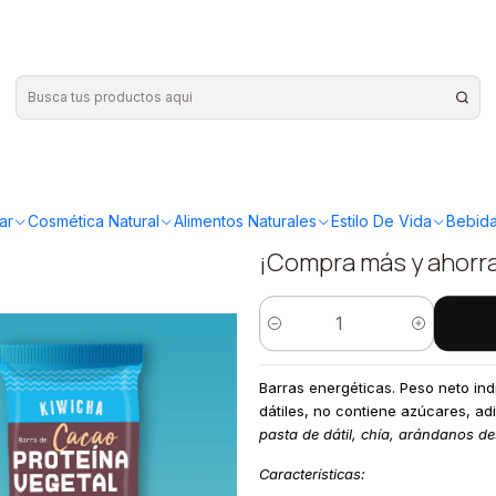
|
Barra Prot
60g Kiwic
ar
Cosmética Natural
Alimentos Naturales
Estilo De Vida
Bebida
¡Compra más y ahorr
Quantity
Barras energéticas. Peso neto in
dátiles, no contiene azúcares, adi
pasta de dátil, chía, arándanos 
Características: