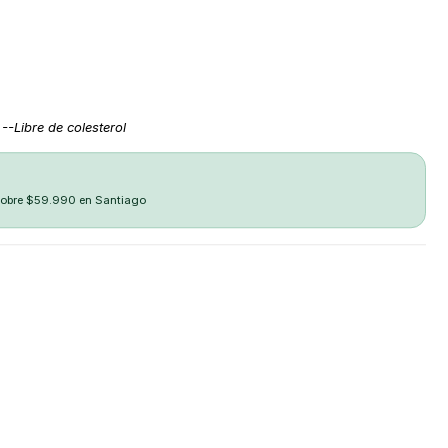
 --Libre de colesterol
sobre $59.990 en Santiago