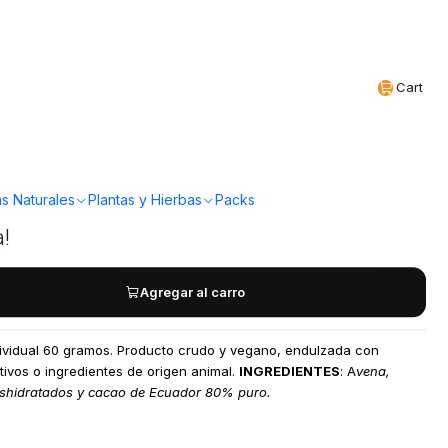
Realizamos envíos a todo Chile
EN
Cart
eina Vegetal Cacao
ha
s Naturales
Plantas y Hierbas
Packs
a!
Agregar al carro
dividual 60 gramos. Producto crudo y vegano, endulzada con
tivos o ingredientes de origen animal.
INGREDIENTES
: A
vena,
deshidratados y cacao de Ecuador 80% puro.