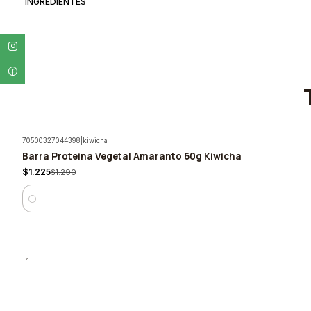
INGREDIENTES
70500327044398
|
kiwicha
Barra Proteina Vegetal Amaranto 60g Kiwicha
-5%
$1.225
$1.290
Quantity