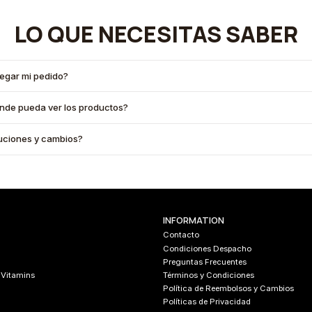
LO QUE NECESITAS SABER
legar mi pedido?
onde pueda ver los productos?
oluciones y cambios?
INFORMATION
Contacto
Condiciones Despacho
Preguntas Frecuentes
 Vitamins
Términos y Condiciones
Política de Reembolsos y Cambios
Políticas de Privacidad