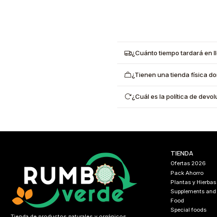
¿Cuánto tiempo tardará en l
¿Tienen una tienda física d
¿Cuál es la política de dev
TIENDA
Ofertas 2026
Pack Ahorro
Plantas y Hierbas
Supplements and
Food
Special foods
Tienda de productos naturales y orgánicos.