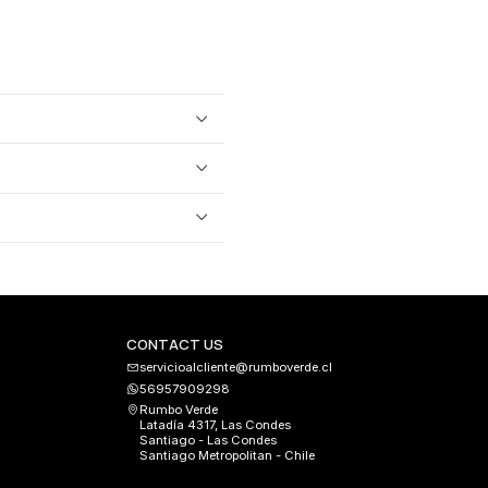
CONTACT US
servicioalcliente@rumboverde.cl
56957909298
Rumbo Verde
Latadía 4317, Las Condes
Santiago - Las Condes
Santiago Metropolitan - Chile