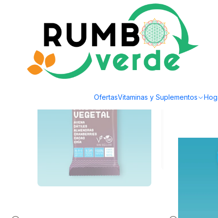
Envío gratis por compras sobre los 59.990 en la provincia de Santiago
Home
Food
Healthy Snacks
Barra Proteina Vegetal Cacao 60g Kiwicha
Ofertas
Vitaminas y Suplementos
Hog