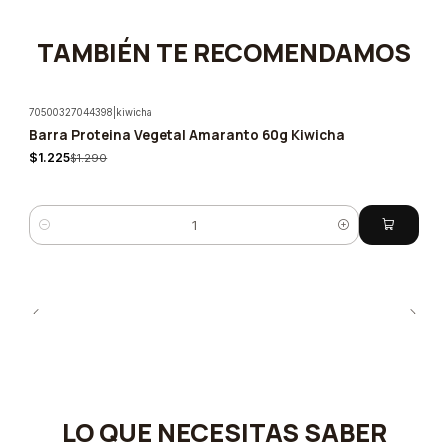
TAMBIÉN TE RECOMENDAMOS
70500327044398
|
kiwicha
Barra Proteina Vegetal Amaranto 60g Kiwicha
-5%
$1.225
$1.290
Cantidad
LO QUE NECESITAS SABER