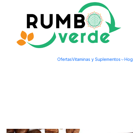
Envío gratis por compras sobre los 59.990 en la provincia de Santiago
Home
Bebidas Naturales
Tea, Coffee and Mate
Cafetalito - Cafe en gra
Ofertas
Vitaminas y Suplementos
Hog