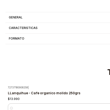
GENERAL
CARACTERISTICAS
FORMATO
72737180908258
|
LLanquihue - Cafe organico molido 250grs
$13.990