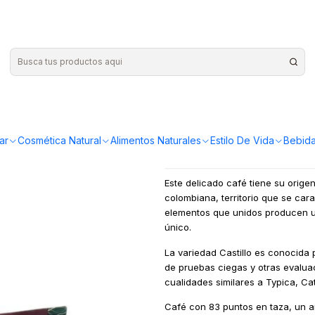
no 500g
|
Cafetalito
¡Compra más y ahorr
ar
Cosmética Natural
Alimentos Naturales
Estilo De Vida
Bebida
Este delicado café tiene su orige
colombiana, territorio que se car
elementos que unidos producen u
único.
La variedad Castillo es conocida 
de pruebas ciegas y otras evalua
cualidades similares a Typica, Ca
Café con 83 puntos en taza, un 