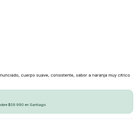
onunciado, cuerpo suave, consistente, sabor a naranja muy citrico
sobre $59.990 en Santiago