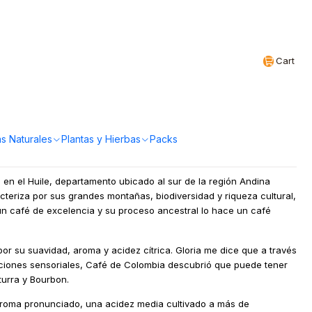
Realizamos envíos a todo Chile
EN
Cart
 - Cafe en grano 500g
a!
s Naturales
Plantas y Hierbas
Packs
n en el Huile, departamento ubicado al sur de la región Andina
acteriza por sus grandes montañas, biodiversidad y riqueza cultural,
n café de excelencia y su proceso ancestral lo hace un café
por su suavidad, aroma y acidez cítrica. Gloria me dice que a través
ciones sensoriales, Café de Colombia descubrió que puede tener
turra y Bourbon.
aroma pronunciado, una acidez media cultivado a más de