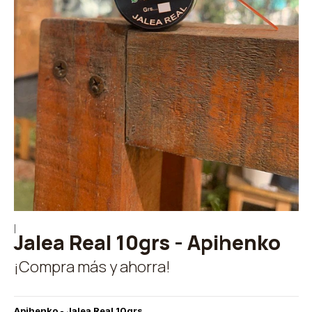
|
Jalea Real 10grs - Apihenko
¡Compra más y ahorra!
Apihenko - Jalea Real 10grs