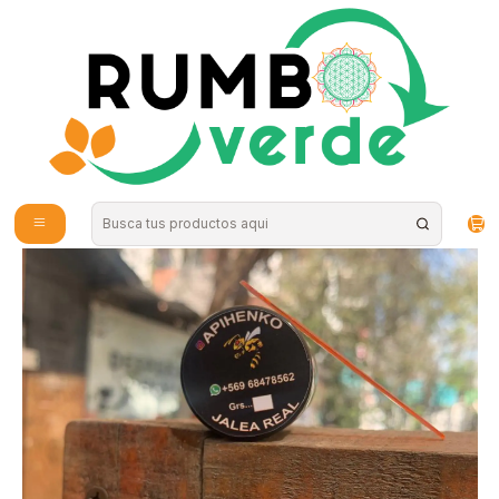
Envío gratis por compras sobre los 59.990 en la provincia de Santiago
Home
Supplements and Vitamins
Detox y Depuración
Jalea Real 10grs - Apihenko