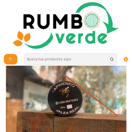
Envío gratis por compras sobre los 59.990 en la provincia de Santiago
Inicio
Vitaminas y Suplementos
Detox y Depuración
Jalea Real 10grs - Apihenko