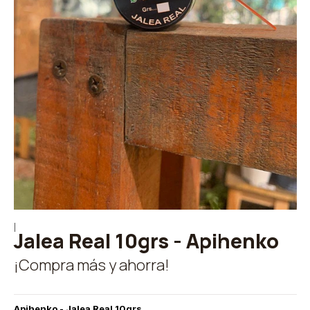
|
Jalea Real 10grs - Apihenko
¡Compra más y ahorra!
Apihenko - Jalea Real 10grs