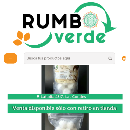
Envío gratis por compras sobre los 59.990 en la provincia de Santiago
Home
Food
Frozen Products
PAN DE QUESO VEGANO 20U - OLA BRASIL "Congelados, solo
disponibles para retiro en tienda"