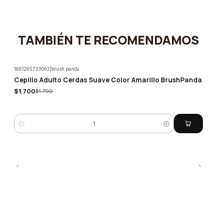
TAMBIÉN TE RECOMENDAMOS
1661265733062
|
brush panda
Cepillo Adulto Cerdas Suave Color Amarillo BrushPanda
-5%
$1.700
$1.790
Quantity