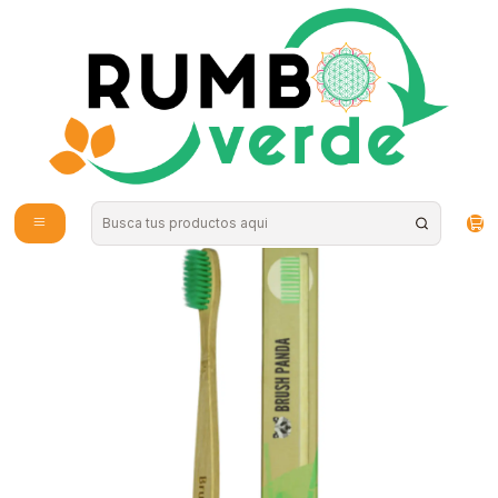
Envío gratis por compras sobre los 59.990 en la provincia de Santiago
Home
Natural Cosmetics
Personal Hygiene
Cepillo Adulto Cerdas Suave Color Verde BrushPanda