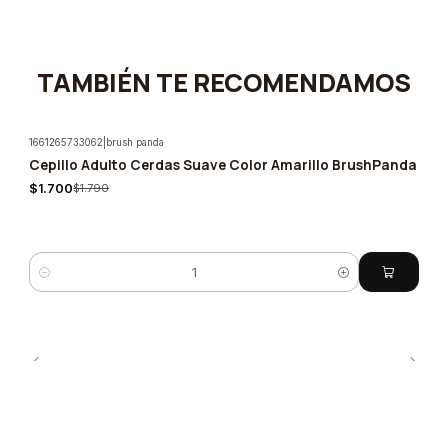
TAMBIÉN TE RECOMENDAMOS
1661265733062
|
brush panda
Cepillo Adulto Cerdas Suave Color Amarillo BrushPanda
-5%
$1.700
$1.790
Cantidad