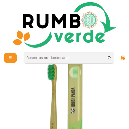
Envío gratis por compras sobre los 59.990 en la provincia de Santiago
Inicio
Cosmética Natural
Higiene Personal
Cepillo Adulto Cerdas Suave Color Verde BrushPanda