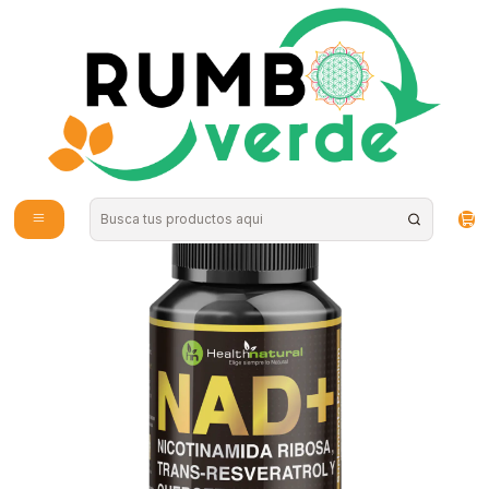
Envío gratis por compras sobre los 59.990 en la provincia de Santiago
Inicio
Vitaminas y Suplementos
Nutrición Deportiva
Health Natural - Nad+ 60 capsulas