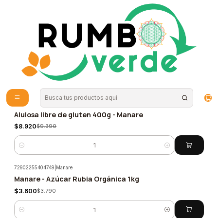
Envío gratis por compras sobre los 59.990 en la provincia de Santiago
Inicio
Alimentos Naturales
Endulzantes Naturales
Endulzantes Naturales
(42 Productos)
Filtros
68315430022624
|
manare
Alulosa libre de gluten 400g - Manare
-5%
$8.920
$9.390
Cantidad
72902255404749
|
Manare
Manare - Azúcar Rubia Orgánica 1kg
-5%
$3.600
$3.790
Cantidad