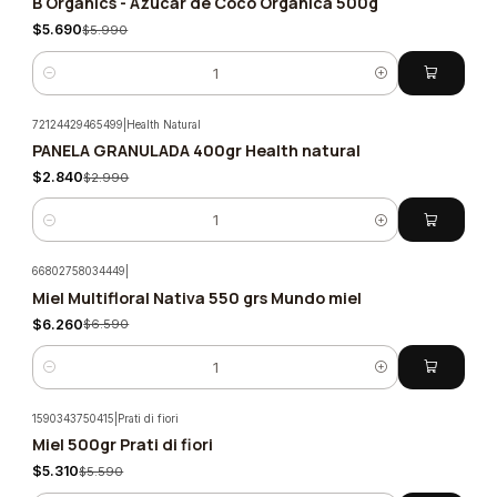
B Organics - Azucar de Coco Organica 500g
-5%
$5.690
$5.990
Cantidad
72124429465499
|
Health Natural
PANELA GRANULADA 400gr Health natural
-5%
$2.840
$2.990
Cantidad
66802758034449
|
Miel Multifloral Nativa 550 grs Mundo miel
-5%
$6.260
$6.590
Cantidad
1590343750415
|
Prati di fiori
Miel 500gr Prati di fiori
-5%
$5.310
$5.590