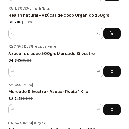
73211363589343
|
Health Natural
Health natural - Azúcar de coco Orgánico 250grs
-5%
$3.790
$3.990
Cantidad
72901497042333
|
mercado silvestre
Azucar de coco 500grs Mercado Silvestre
-5%
$4.845
$5.100
Cantidad
72417802424028
|
Mercado Silvestre - Azucar Rubia 1 Kilo
-5%
$2.745
$2.890
Cantidad
69765499348134
|
B Organic