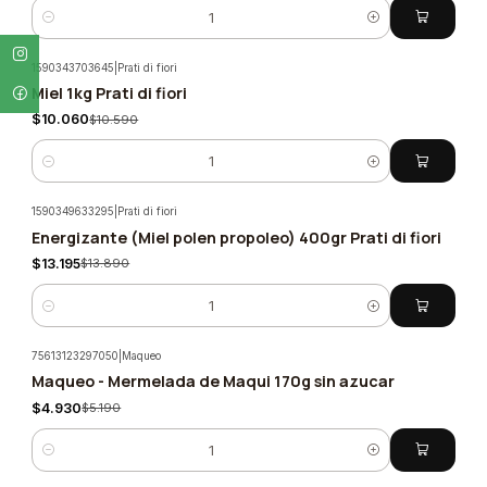
Cantidad
1590343703645
|
Prati di fiori
Miel 1kg Prati di fiori
-5%
$10.060
$10.590
Cantidad
1590349633295
|
Prati di fiori
Energizante (Miel polen propoleo) 400gr Prati di fiori
-5%
$13.195
$13.890
Cantidad
75613123297050
|
Maqueo
Maqueo - Mermelada de Maqui 170g sin azucar
-5%
$4.930
$5.190
Cantidad