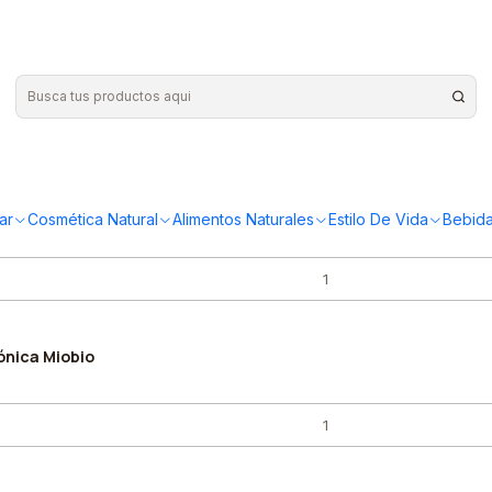
trónica Miobio
ar
Cosmética Natural
Alimentos Naturales
Estilo De Vida
Bebida
ónica Miobio