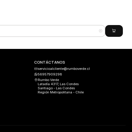
CONTÁCTANOS
servicioalcliente@rumboverde.cl
56957909298
Rumbo Verde
Latadía 4317, Las Condes
Santiago - Las Condes
Región Metropolitana - Chile