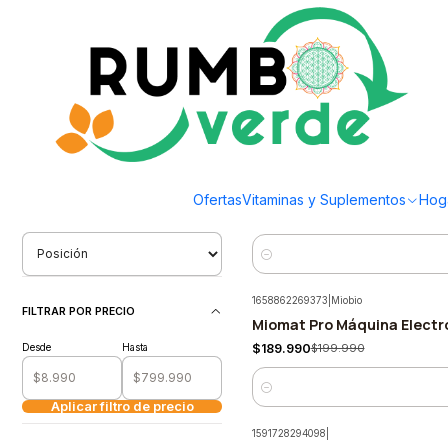
Envío gratis por compras sobre los 59.990 en la provincia de Santiago
Inicio
Hogar
Electrodomesticos
Electrodomesticos
Filtrar Productos
1591732592739
|
Miobio
1-10 de 10 productos
Miomat Clasica Unidad Elec
-5%
Ofertas
Vitaminas y Suplementos
Hog
$142.490
$149.990
ORDENAR POR
Cantidad
1658862269373
|
Miobio
FILTRAR POR PRECIO
Miomat Pro Máquina Electr
-5%
Desde
Hasta
$189.990
$199.990
Cantidad
Aplicar filtro de precio
1591728294098
|