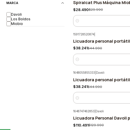
Spiralcat Plus Máquina Mio
-5%
MARCA
$28.490
$29.990
Davoli
Los Boldos
Cantidad
Miobio
1591728520874
|
Licuadora personal portátil
-15%
$38.241
$44.990
Cantidad
1648055855333
|
Davoli
Licuadora personal portátil
-15%
$38.241
$44.990
Cantidad
1648747462853
|
Davoli
Licuadora Personal Davoli 
-15%
$110.491
$129.990