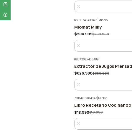
Cantidad
66316749439491
|
Miobio
Miomat Milky
-5%
$284.905
$299.900
Cantidad
69342027456489
|
Extractor de Jugos Prensad
-5%
$626.990
$659.990
Cantidad
71814282014047
|
Miobio
Libro Recetario Cocinando
-5%
$18.990
$19.990
Cantidad