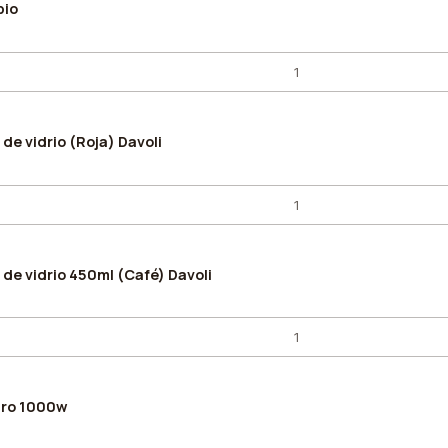
bio
 de vidrio (Roja) Davoli
 de vidrio 450ml (Café) Davoli
pro 1000w