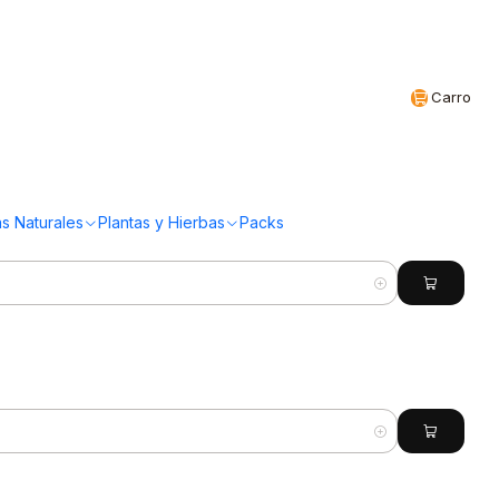
Realizamos envíos a todo Chile
CL
Carro
(17 Productos)
s Naturales
Plantas y Hierbas
Packs