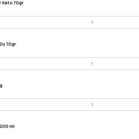
r Keto 70gr
 2u 70gr
g
 200 ml