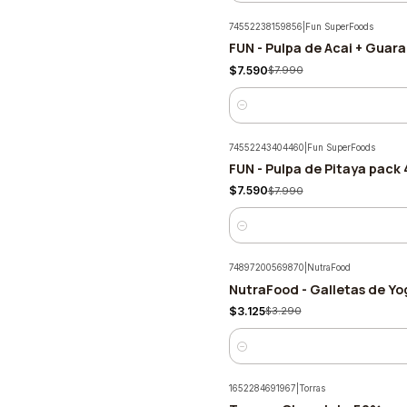
74552238159856
|
Fun SuperFoods
FUN - Pulpa de Acai + Guar
-5%
$7.590
$7.990
Cantidad
74552243404460
|
Fun SuperFoods
FUN - Pulpa de Pitaya pack 
-5%
$7.590
$7.990
Cantidad
74897200569870
|
NutraFood
NutraFood - Galletas de Yo
-5%
$3.125
$3.290
Cantidad
1652284691967
|
Torras