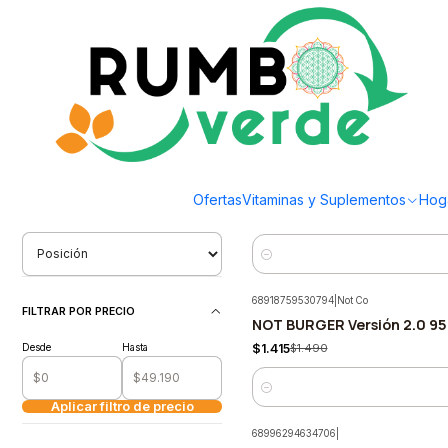
Envío gratis por compras sobre los 59.990 en la provincia de Santiago
Inicio
Estilo de Vida
Sin Lactosa
Sin Lactosa
Filtrar Productos
1592156431893
|
Konun
1-23 de 23 productos
Konun - Leche dorada Orgá
-5%
Ofertas
Vitaminas y Suplementos
Hog
$25.165
$26.490
ORDENAR POR
Cantidad
68918759530794
|
Not Co
FILTRAR POR PRECIO
NOT BURGER Versión 2.0 95
-5%
Desde
Hasta
$1.415
$1.490
Cantidad
Aplicar filtro de precio
68996294634706
|