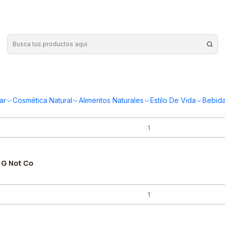
nica en polvo 200gr
ar
Cosmética Natural
Alimentos Naturales
Estilo De Vida
Bebida
 G Not Co