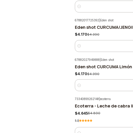
Cantidad
67882017725392
|
Eden shot
Eden shot CURCUMA/JENGIB
-5%
$4.170
$4.390
Cantidad
67882027949888
|
Eden shot
Eden shot CURCUMA Limón 
-5%
$4.170
$4.390
Cantidad
73340899262148
|
ecoterra
Ecoterra - Leche de cabra l
-5%
$4.645
$4.890
5.0