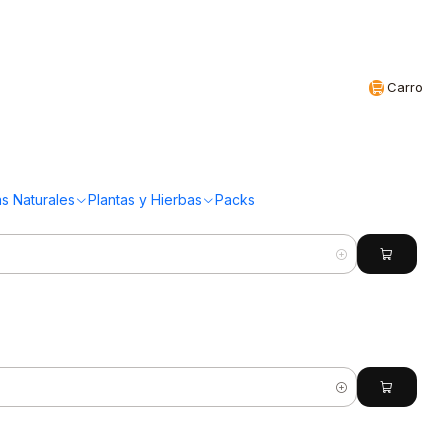
Realizamos envíos a todo Chile
CL
Carro
(50 Productos)
s Naturales
Plantas y Hierbas
Packs