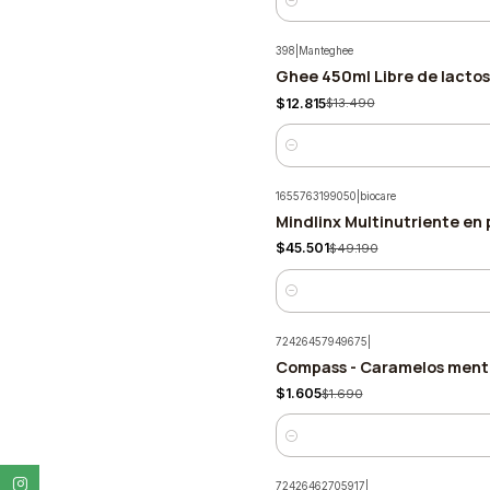
Cantidad
398
|
Manteghee
Ghee 450ml Libre de lacto
-5%
$12.815
$13.490
Cantidad
1655763199050
|
biocare
Mindlinx Multinutriente en 
-7%
$45.501
$49.190
Cantidad
72426457949675
|
Compass - Caramelos mento
-5%
$1.605
$1.690
Cantidad
72426462705917
|