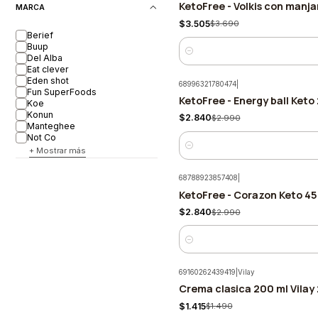
KetoFree - Volkis con manja
-5%
MARCA
$3.505
$3.690
Berief
Buup
Cantidad
Del Alba
Eat clever
Eden shot
68996321780474
|
Fun SuperFoods
KetoFree - Energy ball Keto
-5%
Koe
Konun
$2.840
$2.990
Manteghee
Not Co
+ Mostrar más
Cantidad
68788923857408
|
KetoFree - Corazon Keto 45
-5%
$2.840
$2.990
Cantidad
69160262439419
|
Vilay
Crema clasica 200 ml Vilay
-5%
$1.415
$1.490