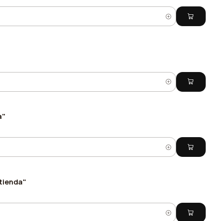
a"
 tienda"