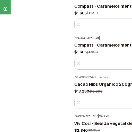
Compass - Caramelos mento
-5%
$1.605
$1.690
Cantidad
72426452020348
|
Compass - Caramelos mentol
-5%
$1.605
$1.690
Cantidad
74120032924913
|
manare
Cacao Nibs Organico 200g
-5%
$13.290
$13.990
Cantidad
74492469265917
|
ViviCosi
ViviCosi - Bebida vegetal d
-5%
$2.840
$2.990