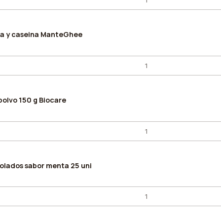
sa y caseina ManteGhee
polvo 150 g Biocare
lados sabor menta 25 uni