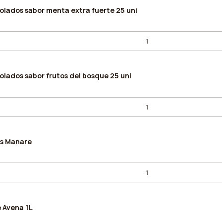
lados sabor menta extra fuerte 25 uni
ados sabor frutos del bosque 25 uni
rs Manare
e Avena 1L