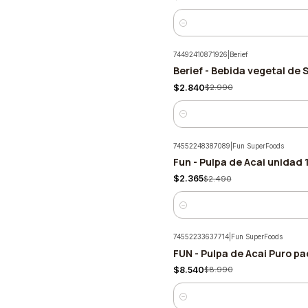
Cantidad
74492410871926
|
Berief
Berief - Bebida vegetal de 
-5%
$2.840
$2.990
Cantidad
74552248387089
|
Fun SuperFoods
Fun - Pulpa de Acai unidad 
-5%
$2.365
$2.490
Cantidad
74552233637714
|
Fun SuperFoods
FUN - Pulpa de Acai Puro pa
-5%
$8.540
$8.990
Cantidad