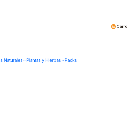
Realizamos envíos a todo Chile
CL
Carro
s Naturales
Plantas y Hierbas
Packs