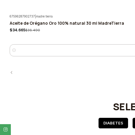
67596287902737
|
madre tierra
Aceite de Orégano Oro 100% natural 30 ml MadreTierra
-5%
$34.665
$36.490
Cantidad
SEL
DIABETES