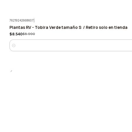
76219242668607
|
Plantas RV - Tobira Verde tamaño S / Retiro solo en tienda
-5%
$8.540
$8.990
Cantidad