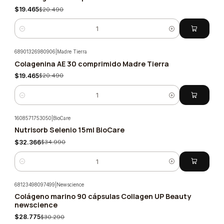
$19.465
$20.490
Cantidad
68901326980906
|
Madre Tierra
Colagenina AE 30 comprimido Madre Tierra
-5%
$19.465
$20.490
Cantidad
1608571753050
|
BioCare
Nutrisorb Selenio 15ml BioCare
-7%
$32.366
$34.990
Cantidad
68123498097499
|
Newscience
Colágeno marino 90 cápsulas Collagen UP Beauty
-5%
newscience
$28.775
$30.290