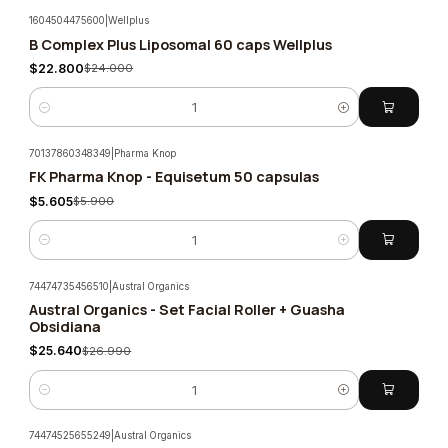
1604504475600
|
Wellplus
B Complex Plus Liposomal 60 caps Wellplus
-5%
$22.800
$24.000
Cantidad
70137860348349
|
Pharma Knop
FK Pharma Knop - Equisetum 50 capsulas
-5%
$5.605
$5.900
Cantidad
74474735456510
|
Austral Organics
Austral Organics - Set Facial Roller + Guasha
-5%
Obsidiana
$25.640
$26.990
Cantidad
74474525655249
|
Austral Organics