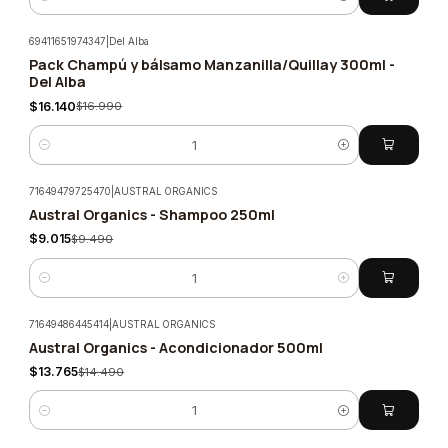
Cantidad
69411651974347
|
Del Alba
Pack Champú y bálsamo Manzanilla/Quillay 300ml -
-5%
Del Alba
$16.140
$16.990
Cantidad
71649479725470
|
AUSTRAL ORGANICS
Austral Organics - Shampoo 250ml
-5%
$9.015
$9.490
Cantidad
71649486445414
|
AUSTRAL ORGANICS
Austral Organics - Acondicionador 500ml
-5%
$13.765
$14.490
Cantidad