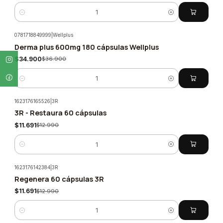
Cantidad
0781718849999
|
Wellplus
Derma plus 600mg 180 cápsulas Wellplus
-5%
$34.900
$36.900
Cantidad
1623176165526
|
3R
3R - Restaura 60 cápsulas
-10%
$11.691
$12.990
Cantidad
1623176142384
|
3R
Regenera 60 cápsulas 3R
-10%
$11.691
$12.990
Cantidad