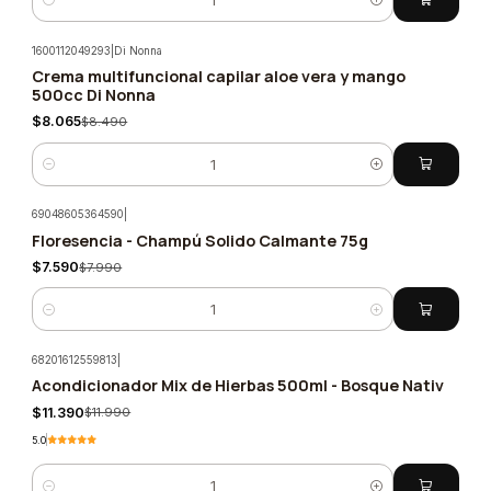
Cantidad
1600112049293
|
Di Nonna
Crema multifuncional capilar aloe vera y mango
-5%
500cc Di Nonna
$8.065
$8.490
Cantidad
69048605364590
|
Floresencia - Champú Solido Calmante 75g
-5%
$7.590
$7.990
Cantidad
68201612559813
|
Acondicionador Mix de Hierbas 500ml - Bosque Nativ
-5%
$11.390
$11.990
5.0