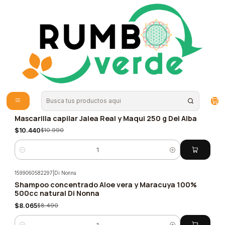
Envío gratis por compras sobre los 59.990 en la provincia de Santiago
Inicio
Cosmética Natural
Cuidado Capilar
Cuidado Capilar
(58 Productos)
Filtros
1596053975955
|
Del Alba
Mascarilla capilar Jalea Real y Maqui 250 g Del Alba
-5%
$10.440
$10.990
Cantidad
1599060582297
|
Di Nonna
Shampoo concentrado Aloe vera y Maracuya 100%
-5%
500cc natural Di Nonna
$8.065
$8.490