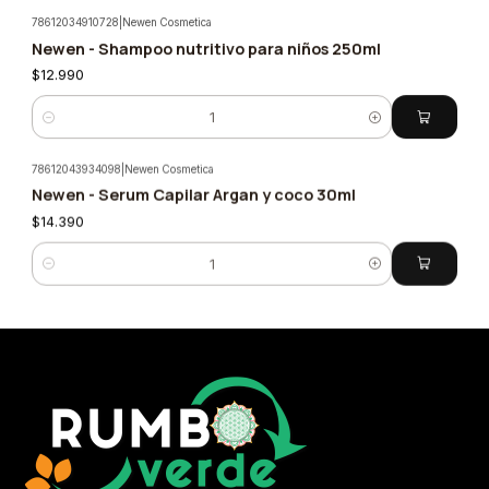
78612034910728
|
Newen Cosmetica
Nuevo
Newen - Shampoo nutritivo para niños 250ml
$12.990
Cantidad
78612043934098
|
Newen Cosmetica
Nuevo
Newen - Serum Capilar Argan y coco 30ml
$14.390
Cantidad