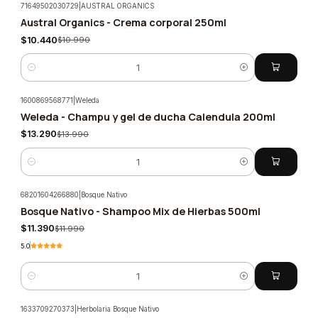
71649502030729
|
AUSTRAL ORGANICS
Austral Organics - Crema corporal 250ml
-5%
$10.440
$10.990
Cantidad
1600869568771
|
Weleda
Weleda - Champu y gel de ducha Calendula 200ml
-5%
$13.290
$13.990
Cantidad
68201604266880
|
Bosque Nativo
Bosque Nativo - Shampoo Mix de Hierbas 500ml
-5%
$11.390
$11.990
5.0
Cantidad
1633709270373
|
Herbolaria Bosque Nativo