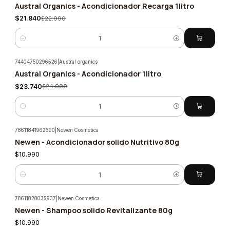
Austral Organics - Acondicionador Recarga 1litro
-5%
$21.840
$22.990
Cantidad
74404750296526
|
Austral organics
Austral Organics - Acondicionador 1litro
-5%
$23.740
$24.990
Cantidad
78611841962690
|
Newen Cosmetica
Nuevo
Newen - Acondicionador solido Nutritivo 80g
$10.990
Cantidad
78611828035937
|
Newen Cosmetica
Nuevo
Newen - Shampoo solido Revitalizante 80g
$10.990