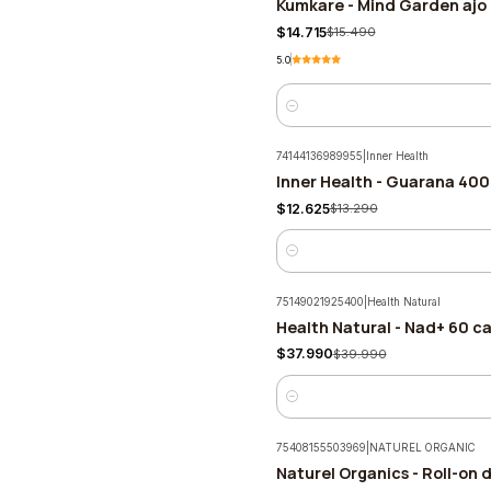
Kumkare - Mind Garden ajo 
-5%
$14.715
$15.490
5.0
Cantidad
74144136989955
|
Inner Health
Inner Health - Guarana 40
-5%
$12.625
$13.290
Cantidad
75149021925400
|
Health Natural
Health Natural - Nad+ 60 c
-5%
$37.990
$39.990
Cantidad
75408155503969
|
NATUREL ORGANIC
Naturel Organics - Roll-on
-5%