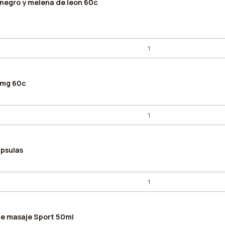
negro y melena de leon 60c
0mg 60c
apsulas
 de masaje Sport 50ml