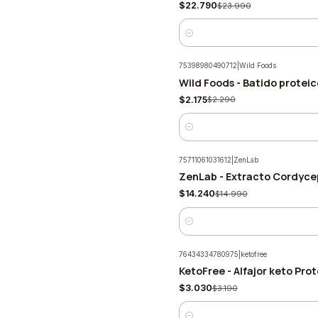
$22.790
$23.990
Cantidad
75398980490712
|
Wild Foods
Wild Foods - Batido protei
-5%
$2.175
$2.290
Cantidad
75711061031612
|
ZenLab
ZenLab - Extracto Cordyce
-5%
$14.240
$14.990
Cantidad
76434334780975
|
ketofree
KetoFree - Alfajor keto Pro
-5%
$3.030
$3.190