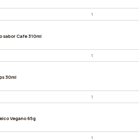
co sabor Cafe 310ml
ps 30ml
teico Vegano 65g