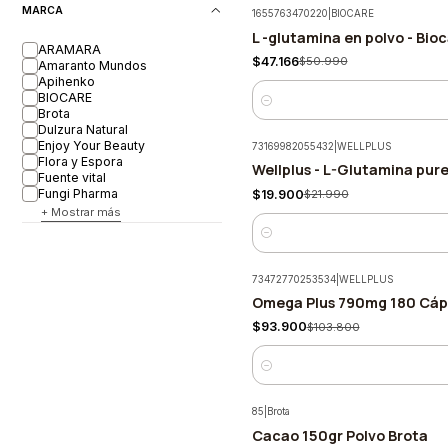
MARCA
1655763470220
|
BIOCARE
L -glutamina en polvo - Bio
-7%
ARAMARA
$47.166
$50.990
Amaranto Mundos
Apihenko
BIOCARE
Cantidad
Brota
Dulzura Natural
Enjoy Your Beauty
73169982055432
|
WELLPLUS
Flora y Espora
Wellplus - L-Glutamina pur
-10%
Fuente vital
Fungi Pharma
$19.900
$21.990
+ Mostrar más
Cantidad
73472770253534
|
WELLPLUS
Omega Plus 790mg 180 Cáps
-10%
$93.900
$103.800
Cantidad
85
|
Brota
Cacao 150gr Polvo Brota
-5%