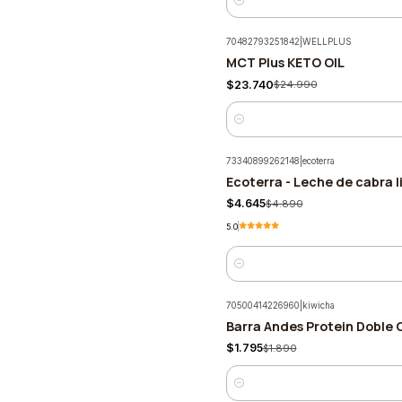
Cantidad
70482793251842
|
WELLPLUS
MCT Plus KETO OIL
-5%
$23.740
$24.990
Cantidad
73340899262148
|
ecoterra
Ecoterra - Leche de cabra l
-5%
$4.645
$4.890
5.0
Cantidad
70500414226960
|
kiwicha
Barra Andes Protein Doble 
-5%
$1.795
$1.890
Cantidad