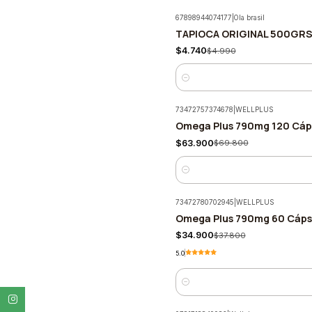
67898944074177
|
Ola brasil
TAPIOCA ORIGINAL 500GRS 
-5%
$4.740
$4.990
Cantidad
73472757374678
|
WELLPLUS
Omega Plus 790mg 120 Cáps
-8%
$63.900
$69.800
Cantidad
73472780702945
|
WELLPLUS
Omega Plus 790mg 60 Cápsu
-8%
$34.900
$37.800
5.0
Cantidad