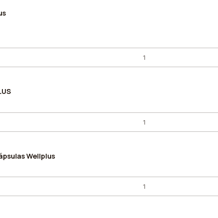
us
LUS
ápsulas Wellplus