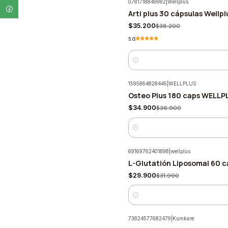
0781718849982
|
Wellplus
Arti plus 30 cápsulas Wellpl
-8%
$35.200
$38.200
5.0
Cantidad
1595864828445
|
WELLPLUS
Osteo Plus 180 caps WELLP
-5%
$34.900
$36.900
Cantidad
69169762401898
|
wellplus
L-Glutatión Liposomal 60 c
-7%
$29.900
$31.990
Cantidad
73824577682479
|
Kumkare