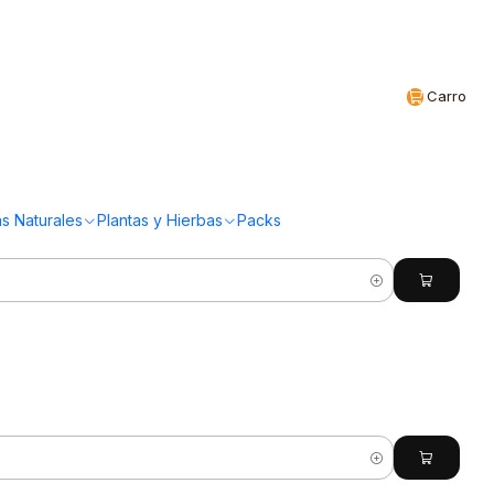
Realizamos envíos a todo Chile
CL
Carro
(84 Productos)
s Naturales
Plantas y Hierbas
Packs