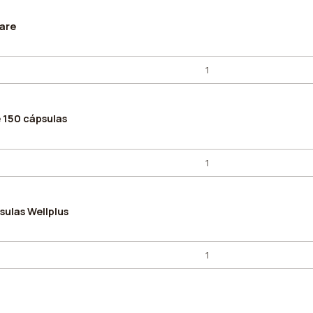
care
e 150 cápsulas
ulas Wellplus