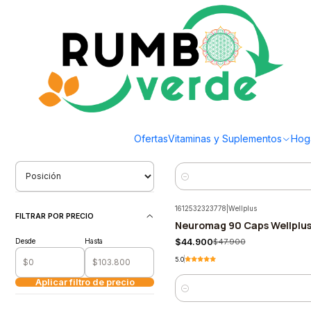
Envío gratis por compras sobre los 59.990 en la provincia de Santiago
Inicio
Vitaminas y Suplementos
Nutrición Deportiva
Nutrición Deportiva
Filtrar Productos
1609782580548
|
Lactibiane
1-40 de 40 productos
Probiotico CND 10B 30 Caps
-5%
Ofertas
Vitaminas y Suplementos
Hog
$26.590
$27.990
ORDENAR POR
Cantidad
1612532323778
|
Wellplus
FILTRAR POR PRECIO
Neuromag 90 Caps Wellplu
-6%
Desde
Hasta
$44.900
$47.900
5.0
Aplicar filtro de precio
Cantidad