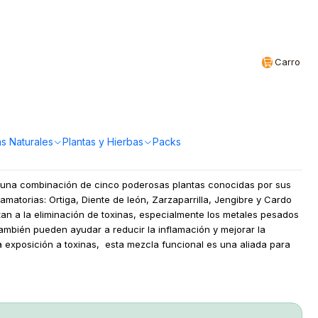
Realizamos envíos a todo Chile
CL
Carro
pora - Detox 50ml
a!
s Naturales
Plantas y Hierbas
Packs
s una combinación de cinco poderosas plantas conocidas por sus
amatorias: Ortiga, Diente de león, Zarzaparrilla, Jengibre y Cardo
an a la eliminación de toxinas, especialmente los metales pesados
mbién pueden ayudar a reducir la inflamación y mejorar la
ta exposición a toxinas, esta mezcla funcional es una aliada para