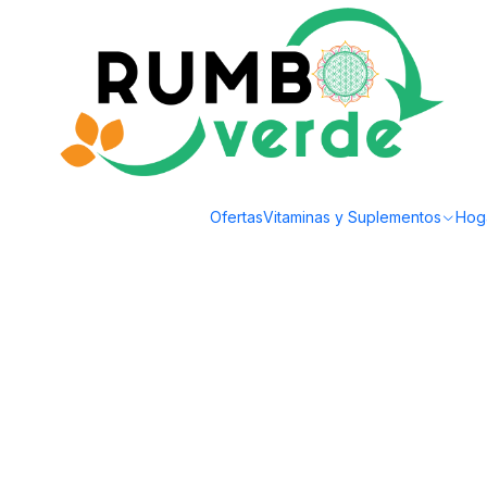
Envío gratis por compras sobre los 59.990 en la provincia de Santiago
Inicio
Vitaminas y Suplementos
Detox y Depuración
Flora & Espora - D
Ofertas
Vitaminas y Suplementos
Hog