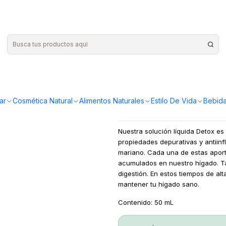
etox 50ml
|
Flora & Es
¡Compra más y ahorr
ar
Cosmética Natural
Alimentos Naturales
Estilo De Vida
Bebida
Nuestra solución líquida Detox e
propiedades depurativas y antiinfl
mariano. Cada una de estas aport
acumulados en nuestro hígado. Ta
digestión. En estos tiempos de al
mantener tu hígado sano.
Contenido: 50 mL