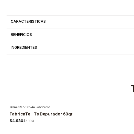
CARACTERISTICAS
BENEFICIOS
INGREDIENTES
76649997786544
|
FabricarTe
FabricaTe - Té Depurador 60gr
-5%
$4.930
$5.190