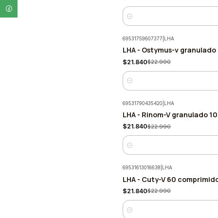
Cantidad
69531759607377
|
LHA
LHA - Ostymus-v granulado
-5%
$21.840
$22.990
Cantidad
69531790435420
|
LHA
LHA - Rinom-V granulado 10
-5%
$21.840
$22.990
Cantidad
69531613016638
|
LHA
LHA - Cuty-V 60 comprimid
-5%
$21.840
$22.990
Cantidad