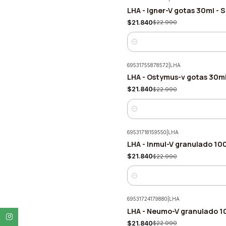
LHA - Igner-V gotas 30ml - 
-5%
$21.840
$22.990
Cantidad
69531755878572
|
LHA
LHA - Ostymus-v gotas 30m
-5%
$21.840
$22.990
Cantidad
69531718159550
|
LHA
LHA - Inmul-V granulado 10
-5%
$21.840
$22.990
Cantidad
69531724179880
|
LHA
LHA - Neumo-V granulado 10
-5%
$21.840
$22.990