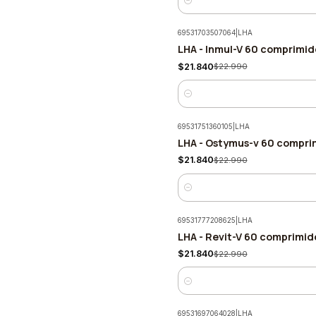
Cantidad
69531703507064
|
LHA
LHA - Inmul-V 60 comprimid
-5%
$21.840
$22.990
Cantidad
69531751360105
|
LHA
LHA - Ostymus-v 60 compri
-5%
$21.840
$22.990
Cantidad
69531777208625
|
LHA
LHA - Revit-V 60 comprimid
-5%
$21.840
$22.990
Cantidad
69531697064028
|
LHA