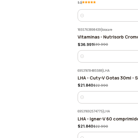
5.0
Cantidad
1655763898439
|
biocare
Vitaminas - Nutrisorb Crom
-7%
$36.991
$39.990
Cantidad
69531619485588
|
LHA
LHA - Cuty-V Gotas 30ml - 
-5%
$21.840
$22.990
Cantidad
69531692574775
|
LHA
LHA - Igner-V 60 comprimid
-5%
$21.840
$22.990