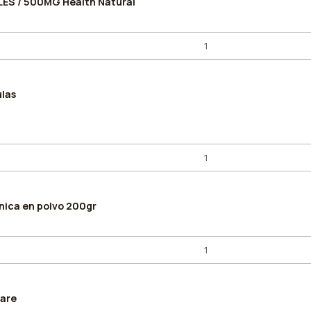
LES / 500MG Health Natural
las
nica en polvo 200gr
Care