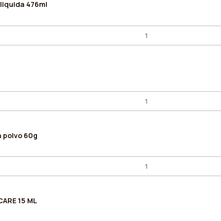
 liquida 476ml
en polvo 60g
CARE 15 ML