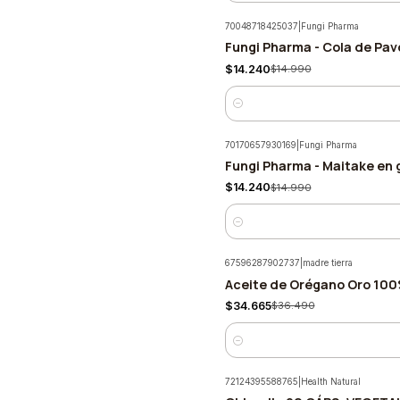
70048718425037
|
Fungi Pharma
Fungi Pharma - Cola de Pav
-5%
$14.240
$14.990
Cantidad
70170657930169
|
Fungi Pharma
Fungi Pharma - Maitake en 
-5%
$14.240
$14.990
Cantidad
67596287902737
|
madre tierra
Aceite de Orégano Oro 100
-5%
$34.665
$36.490
Cantidad
72124395588765
|
Health Natural