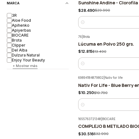
Sunshine Andine - Clorofila
-5%
MARCA
$28.490
$29.990
3R
Aloe Food
Cantidad
Apihenko
Apiyerbas
BIOCARE
76
|
Brota
Brota
Lúcuma en Polvo 250 grs.
-5%
Clipper
Del Alba
$12.815
$13.490
Dulzura Natural
Enjoy Your Beauty
+ Mostrar más
Cantidad
69894184879802
|
Nativ for life
Nativ For Life - Blue Berry 
-5%
$10.250
$10.790
Cantidad
1655763721348
|
BIOCARE
COMPLEJO B METILADO BIO
-7%
$30.516
$32.990