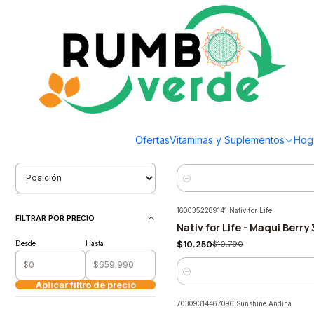
Envío gratis por compras sobre los 59.990 en la provincia de Santiago
Inicio
Vitaminas y Suplementos
Detox y Depuración
Detox y Depuración
Filtrar Productos
104
|
Brota
1-40 de 117 productos
Maqui 100gr Polvo Brota
-5%
Ofertas
Vitaminas y Suplementos
Hog
$10.915
$11.490
ORDENAR POR
Cantidad
1600352289141
|
Nativ for Life
FILTRAR POR PRECIO
Nativ for Life - Maqui Berry
-5%
Desde
Hasta
$10.250
$10.790
Cantidad
Aplicar filtro de precio
70309314467096
|
Sunshine Andina