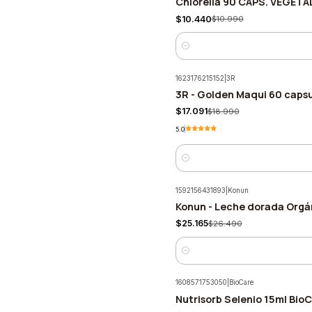
Chlorella 90 CÁPS. VEGETA
-5%
$10.440
$10.990
Cantidad
1623176215152
|
3R
3R - Golden Maqui 60 capsu
-10%
$17.091
$18.990
5.0
Cantidad
1592156431893
|
Konun
Konun - Leche dorada Orgá
-5%
$25.165
$26.490
Cantidad
1608571753050
|
BioCare
Nutrisorb Selenio 15ml Bio
-7%