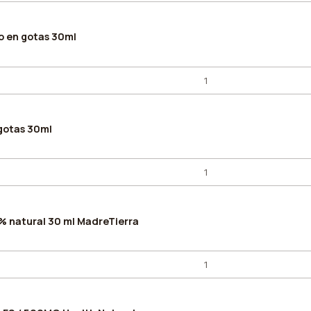
o en gotas 30ml
gotas 30ml
% natural 30 ml MadreTierra