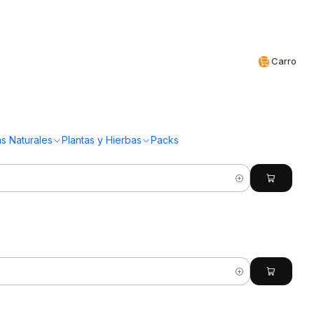
Realizamos envíos a todo Chile
CL
Carro
(219 Productos)
s Naturales
Plantas y Hierbas
Packs