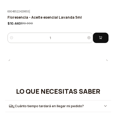
69048522429855
|
Floresencia - Aceite esencial Lavanda 5ml
-5%
$10.440
$10.990
Cantidad
LO QUE NECESITAS SABER
¿Cuánto tiempo tardará en llegar mi pedido?