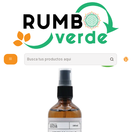
Envío gratis por compras sobre los 59.990 en la provincia de Santiago
Inicio
Cosmética Natural
Cuidado de la Piel
Aceite de masaje Lavanda organico 100ml Del Alba