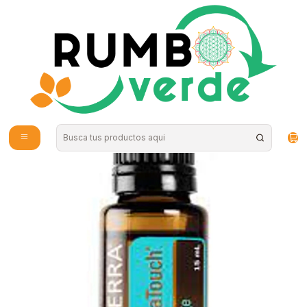
Envío gratis por compras sobre los 59.990 en la provincia de Santiago
Inicio
Cosmética Natural
Aromaterapia y Bienestar
Aceite esencial AromaTouch 15 ml doTerra