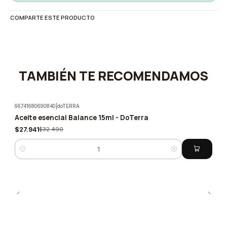
COMPARTE ESTE PRODUCTO
TAMBIÉN TE RECOMENDAMOS
66741680690840
|
doTERRA
Aceite esencial Balance 15ml - DoTerra
-14%
$27.941
$32.490
Cantidad