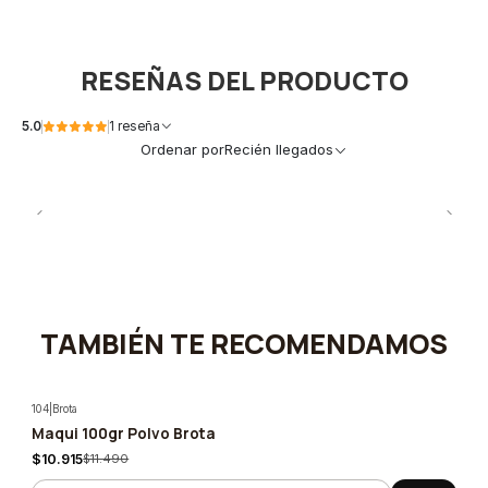
RESEÑAS DEL PRODUCTO
5.0
1 reseña
Ordenar por
Recién llegados
TAMBIÉN TE RECOMENDAMOS
104
|
Brota
Maqui 100gr Polvo Brota
-5%
$10.915
$11.490